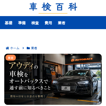
基礎
準備
検査
費用
業者
ホーム
業者
アウディの車検をオートバックスで通す前に知るべきこ
業者
と｜費用の目安と注意点を整理！