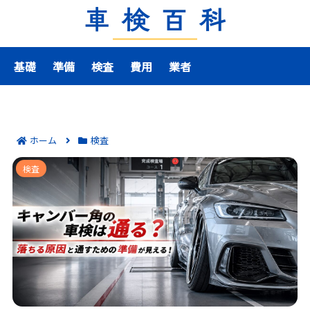
基礎
準備
検査
費用
業者
ホーム
検査
キャンバー角の車検は通る？落ちる原因と通すための
検査
準備が見える！