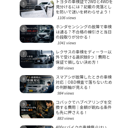
トヨタの車検証で2WDと4WDを
見分けるには？記載の見落とし
を防いで迷いを終わらせよう！
1106 views
ホンダセンシングの故障で車検
は通る？不合格の線引きと当日
の段取りが分かる！
1041 views
レクサスの車検をディーラー以
外で受ける選択肢8つ｜費用と
保証で損しない決め方！
998 views
スマアシが故障したときの車検
対応｜OBD検査で落ちないため
の判断軸が見える！
984 views
コバックでハブベアリングを交
換する費用｜金額が跳ねる条件
も先に押さえる！
883 views
400ccバイクの車検廃止はい