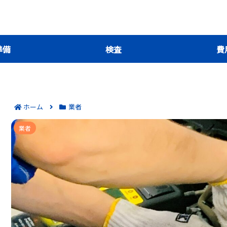
準備
検査
費
ホーム
業者
佐倉市で車検を安くできる候補8選はどこ？見
業者