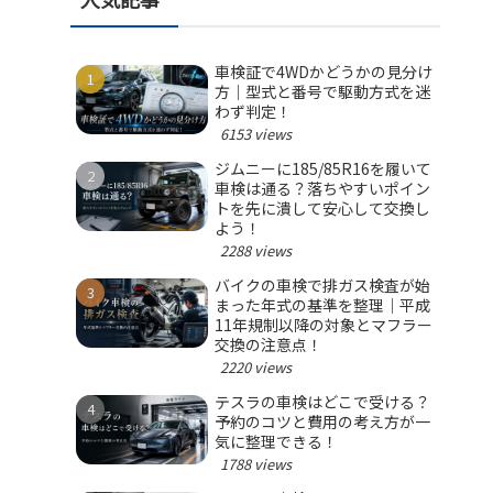
車検証で4WDかどうかの見分け
方｜型式と番号で駆動方式を迷
わず判定！
6153 views
ジムニーに185/85R16を履いて
車検は通る？落ちやすいポイン
トを先に潰して安心して交換し
よう！
2288 views
バイクの車検で排ガス検査が始
まった年式の基準を整理｜平成
11年規制以降の対象とマフラー
交換の注意点！
2220 views
テスラの車検はどこで受ける？
予約のコツと費用の考え方が一
気に整理できる！
1788 views