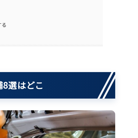
する
補8選はどこ