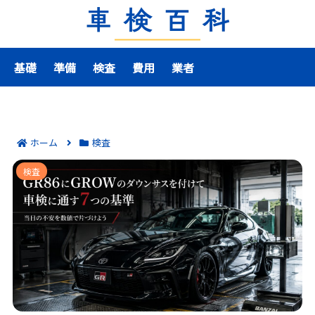
基礎
準備
検査
費用
業者
ホーム
検査
GR86にGROWのダウンサスを付けて車検に通す7つの基
検査
準｜当日の不安を数値で片づけよう！