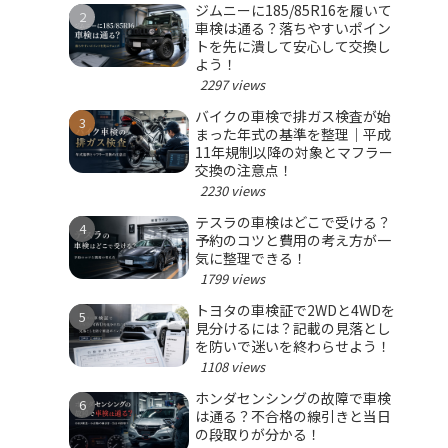
ジムニーに185/85R16を履いて
車検は通る？落ちやすいポイン
トを先に潰して安心して交換し
よう！
2297 views
バイクの車検で排ガス検査が始
まった年式の基準を整理｜平成
11年規制以降の対象とマフラー
交換の注意点！
2230 views
テスラの車検はどこで受ける？
予約のコツと費用の考え方が一
気に整理できる！
1799 views
トヨタの車検証で2WDと4WDを
見分けるには？記載の見落とし
を防いで迷いを終わらせよう！
1108 views
ホンダセンシングの故障で車検
は通る？不合格の線引きと当日
の段取りが分かる！