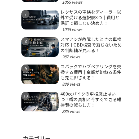
1055 views
レクサスの車検をディーラー以
外で受ける選択肢8つ｜費用と
保証で損しない決め方！
1005 views
スマアシが故障したときの車検
対応｜OBD検査で落ちないため
の判断軸が見える！
987 views
コバックでハブベアリングを交
換する費用｜金額が跳ねる条件
も先に押さえる！
889 views
400ccバイクの車検廃止はい
つ？噂の真相と今すぐできる維
持費の減らし方！
885 views
カテゴリー