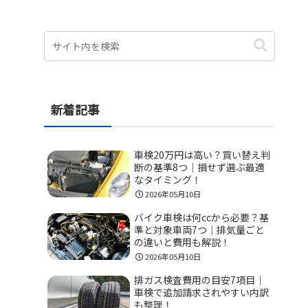
新着記事
車検20万円は高い？買い替え判
断の基準8つ｜損せず選ぶ最適
なタイミング！
2026年05月10日
バイク車検は何ccから必要？基
準と対象車両7つ｜排気量ごと
の違いと費用も解説！
2026年05月10日
排ガス検査費用の目安7項目｜
車検で追加請求されやすい内訳
も整理！